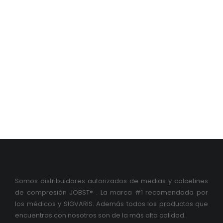
MEJORAR LA
CIRCULACIÓN
DE TUS
PIERNAS
Somos distribuidores autorizados de medias y calcetines
de compresión JOBST® . La marca #1 recomendada por
los médicos y SIGVARIS. Además todos los productos que
encuentras con nosotros son de la más alta calidad.