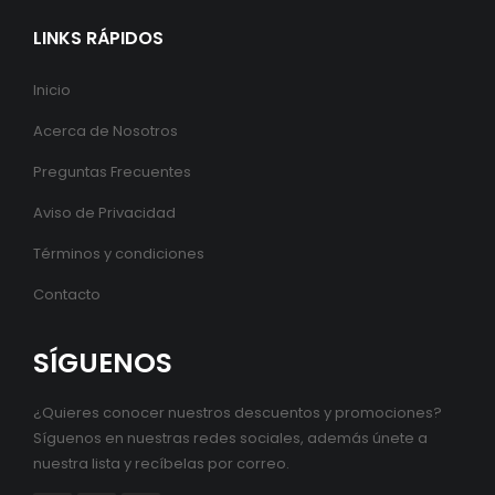
LINKS RÁPIDOS
Inicio
Acerca de Nosotros
Preguntas Frecuentes
Aviso de Privacidad
Términos y condiciones
Contacto
SÍGUENOS
¿Quieres conocer nuestros descuentos y promociones?
Síguenos en nuestras redes sociales, además únete a
nuestra lista y recíbelas por correo.