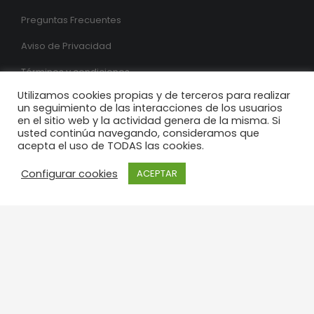
Preguntas Frecuentes
Aviso de Privacidad
Términos y condiciones
Utilizamos cookies propias y de terceros para realizar
Contacto
un seguimiento de las interacciones de los usuarios
en el sitio web y la actividad genera de la misma. Si
usted continúa navegando, consideramos que
SÍGUENOS
acepta el uso de TODAS las cookies.
¿Quieres conocer nuestros descuentos y promociones?
Configurar cookies
ACEPTAR
Síguenos en nuestras redes sociales, además únete a
nuestra lista y recíbelas por correo.
SUSCRIBETE
Regístrate para recibir nuestro boletín con ofertas y