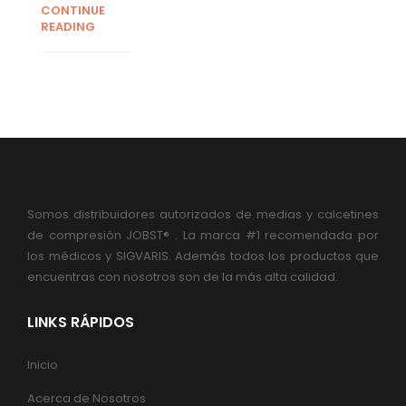
CONTINUE
READING
Somos distribuidores autorizados de medias y calcetines
de compresión JOBST® . La marca #1 recomendada por
los médicos y SIGVARIS. Además todos los productos que
encuentras con nosotros son de la más alta calidad.
LINKS RÁPIDOS
Inicio
Acerca de Nosotros