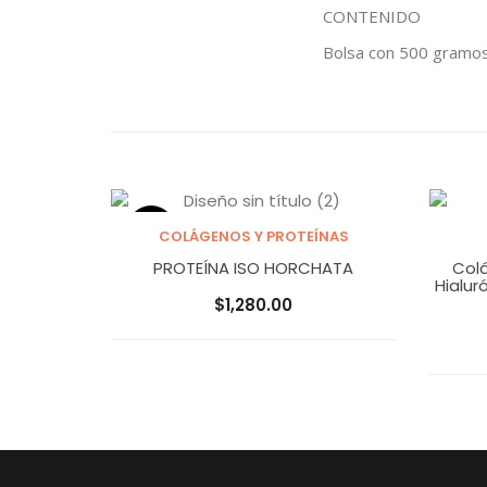
CONTENIDO
Bolsa con 500 gramo
OUT OF
COLÁGENOS Y PROTEÍNAS
STOCK
Leer más
Añad
PROTEÍNA ISO HORCHATA
Colá
Hialur
$
1,280.00