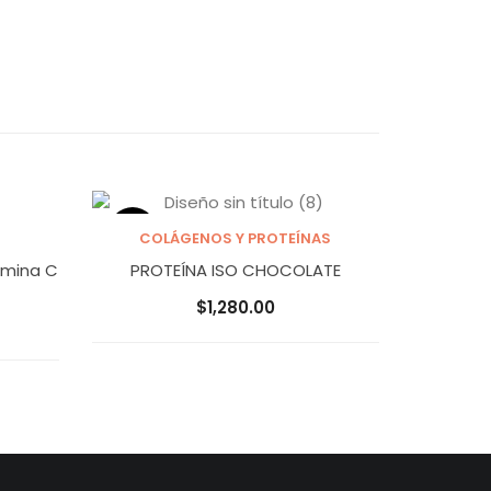
OUT OF
COLÁGENOS Y PROTEÍNAS
STOCK
Leer más
amina C
PROTEÍNA ISO CHOCOLATE
$
1,280.00