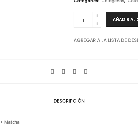
Categories:
Colágenos
,
Colá
Colágeno
AÑADIR AL
Hidrolizado
+
Matcha
AGREGAR A LA LISTA DE DES
quantity
DESCRIPCIÓN
 + Matcha