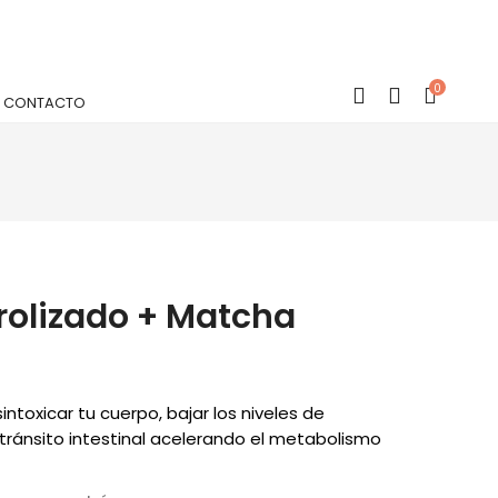
0
CONTACTO
rolizado + Matcha
No
prod
in
the
cart.
ntoxicar tu cuerpo, bajar los niveles de
l tránsito intestinal acelerando el metabolismo