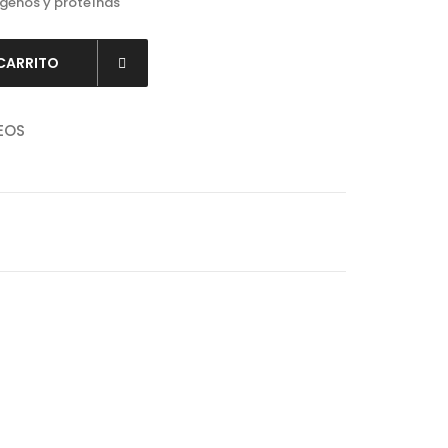
genos y proteínas
 CARRITO
EOS