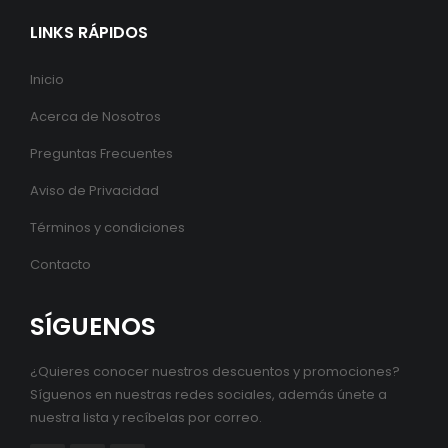
LINKS RÁPIDOS
Inicio
Acerca de Nosotros
Preguntas Frecuentes
Aviso de Privacidad
Términos y condiciones
Contacto
SÍGUENOS
¿Quieres conocer nuestros descuentos y promociones?
Síguenos en nuestras redes sociales, además únete a
nuestra lista y recíbelas por correo.