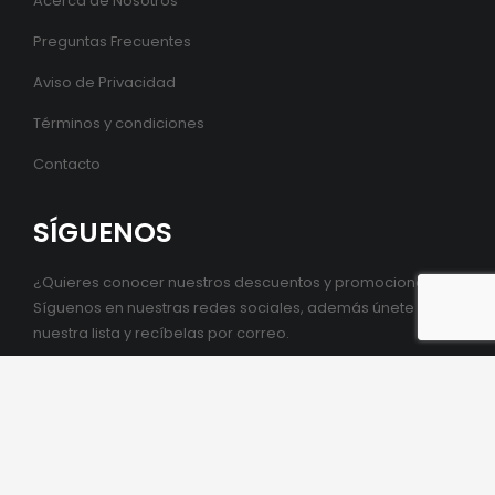
Acerca de Nosotros
Preguntas Frecuentes
Aviso de Privacidad
Términos y condiciones
Contacto
SÍGUENOS
¿Quieres conocer nuestros descuentos y promociones?
Síguenos en nuestras redes sociales, además únete a
nuestra lista y recíbelas por correo.
SUSCRIBETE
Regístrate para recibir nuestro boletín con ofertas y