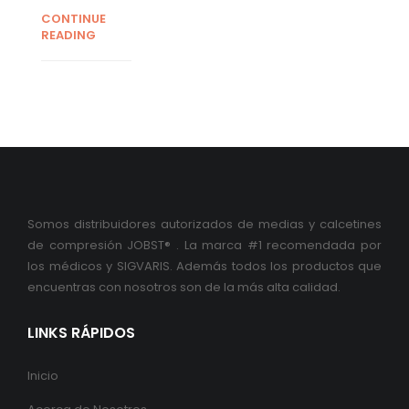
CONTINUE
READING
Somos distribuidores autorizados de medias y calcetines
de compresión JOBST® . La marca #1 recomendada por
los médicos y SIGVARIS. Además todos los productos que
encuentras con nosotros son de la más alta calidad.
LINKS RÁPIDOS
Inicio