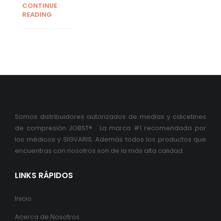
CONTINUE
READING
Somos distribuidores autorizados de medias y calcetines
de compresión JOBST® . La marca #1 recomendada por
los médicos y SIGVARIS. Además todos los productos que
encuentras con nosotros son de la más alta calidad.
LINKS RÁPIDOS
Inicio
Acerca de Nosotros