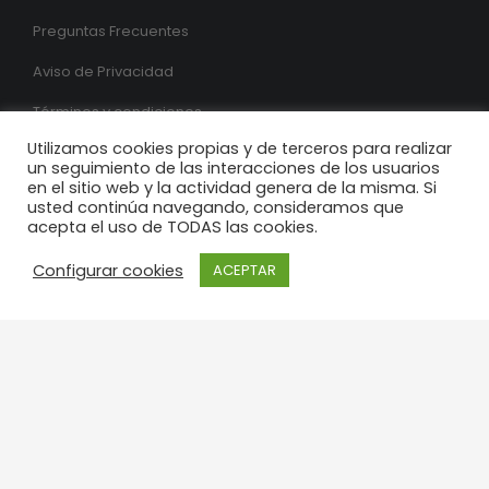
Preguntas Frecuentes
Aviso de Privacidad
Términos y condiciones
Utilizamos cookies propias y de terceros para realizar
Contacto
un seguimiento de las interacciones de los usuarios
en el sitio web y la actividad genera de la misma. Si
usted continúa navegando, consideramos que
SÍGUENOS
acepta el uso de TODAS las cookies.
¿Quieres conocer nuestros descuentos y promociones?
Configurar cookies
ACEPTAR
Síguenos en nuestras redes sociales, además únete a
nuestra lista y recíbelas por correo.
SUSCRIBETE
Regístrate para recibir nuestro boletín con ofertas y