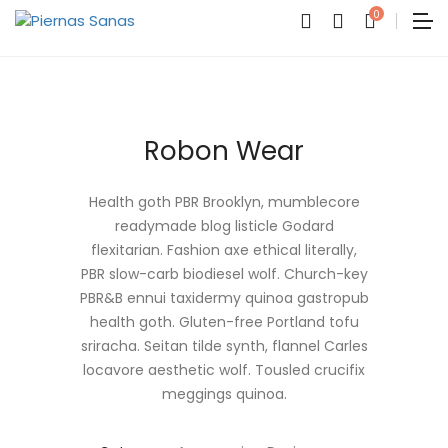
0
Robon Wear
Health goth PBR Brooklyn, mumblecore
readymade blog listicle Godard
No
produc
flexitarian. Fashion axe ethical literally,
in
the
PBR slow-carb biodiesel wolf. Church-key
cart.
PBR&B ennui taxidermy quinoa gastropub
health goth. Gluten-free Portland tofu
sriracha. Seitan tilde synth, flannel Carles
locavore aesthetic wolf. Tousled crucifix
meggings quinoa.