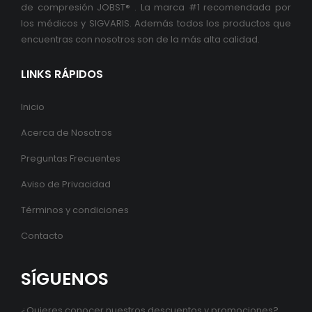
de compresión JOBST® . La marca #1 recomendada por
los médicos y SIGVARIS. Además todos los productos que
encuentras con nosotros son de la más alta calidad.
LINKS RÁPIDOS
Inicio
Acerca de Nosotros
Preguntas Frecuentes
Aviso de Privacidad
Términos y condiciones
Contacto
SÍGUENOS
¿Quieres conocer nuestros descuentos y promociones?