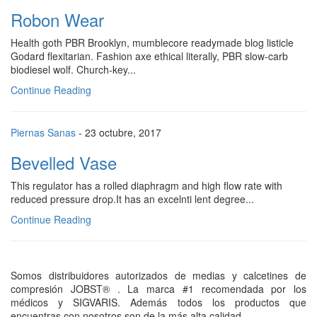
Robon Wear
Health goth PBR Brooklyn, mumblecore readymade blog listicle
Godard flexitarian. Fashion axe ethical literally, PBR slow-carb
biodiesel wolf. Church-key...
Continue Reading
Piernas Sanas
- 23 octubre, 2017
Bevelled Vase
This regulator has a rolled diaphragm and high flow rate with
reduced pressure drop.It has an excelnti lent degree...
Continue Reading
Somos distribuidores autorizados de medias y calcetines de
compresión JOBST® . La marca #1 recomendada por los
médicos y SIGVARIS. Además todos los productos que
encuentras con nosotros son de la más alta calidad.